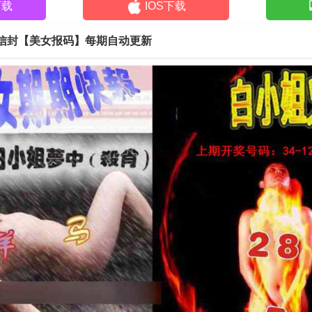
下载
IOS下载
圖信封【美女报码】每期自动更新