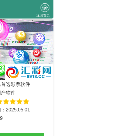
返回首页
民首选彩票软件
国产软件
2025.05.01
9
！