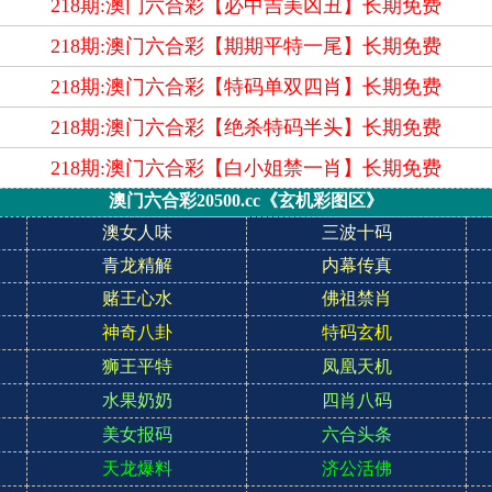
218期:澳门六合彩【必中吉美凶丑】长期免费
218期:澳门六合彩【期期平特一尾】长期免费
218期:澳门六合彩【特码单双四肖】长期免费
218期:澳门六合彩【绝杀特码半头】长期免费
218期:澳门六合彩【白小姐禁一肖】长期免费
澳门
六合彩20500.cc《玄机彩图区》
澳女人味
三波十码
青龙精解
内幕传真
赌王心水
佛祖禁肖
神奇八卦
特码玄机
狮王平特
凤凰天机
水果奶奶
四肖八码
美女报码
六合头条
天龙爆料
济公活佛