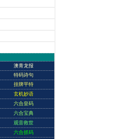
澳青龙报
特码诗句
挂牌平特
玄机妙语
六合皇码
六合宝典
观音救世
六合抓码