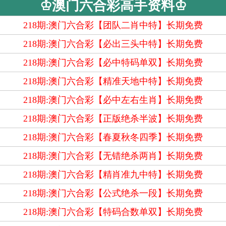
♔澳门六合彩高手资料♔
218期:澳门六合彩【团队二肖中特】长期免费
218期:澳门六合彩【必出三头中特】长期免费
218期:澳门六合彩【必中特码单双】长期免费
218期:澳门六合彩【精准天地中特】长期免费
218期:澳门六合彩【必中左右生肖】长期免费
218期:澳门六合彩【正版绝杀半波】长期免费
218期:澳门六合彩【春夏秋冬四季】长期免费
218期:澳门六合彩【无错绝杀两肖】长期免费
218期:澳门六合彩【精肖准九中特】长期免费
218期:澳门六合彩【公式绝杀一段】长期免费
218期:澳门六合彩【特码合数单双】长期免费