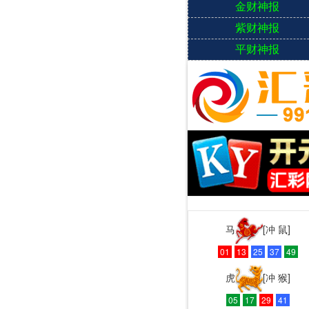
金财神报
紫财神报
平财神报