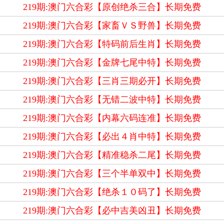
219期:澳门六合彩【原创绝杀三合】长期免费
219期:澳门六合彩【家畜ＶＳ野兽】长期免费
219期:澳门六合彩【特码前后生肖】长期免费
219期:澳门六合彩【金牌七尾中特】长期免费
219期:澳门六合彩【三肖三期必开】长期免费
219期:澳门六合彩【无错二波中特】长期免费
219期:澳门六合彩【内幕六码连准】长期免费
219期:澳门六合彩【必出４肖中特】长期免费
219期:澳门六合彩【精准稳杀二尾】长期免费
219期:澳门六合彩【三个半单双中】长期免费
219期:澳门六合彩【绝杀１０码了】长期免费
219期:澳门六合彩【必中吉美凶丑】长期免费