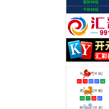
紫财神报
平财神报