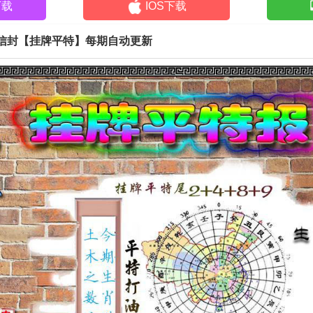
下载
IOS下载
圖信封【挂牌平特】每期自动更新