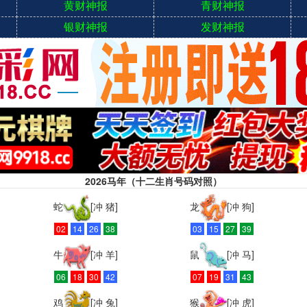
黄财神报
青财神报
银财神报
发财神报