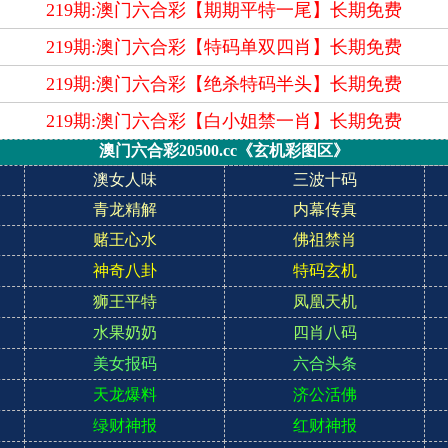
219期:澳门六合彩【期期平特一尾】长期免费
219期:澳门六合彩【特码单双四肖】长期免费
219期:澳门六合彩【绝杀特码半头】长期免费
219期:澳门六合彩【白小姐禁一肖】长期免费
澳门
六合彩20500.cc《玄机彩图区》
澳女人味
三波十码
青龙精解
内幕传真
赌王心水
佛祖禁肖
神奇八卦
特码玄机
狮王平特
凤凰天机
水果奶奶
四肖八码
美女报码
六合头条
天龙爆料
济公活佛
绿财神报
红财神报