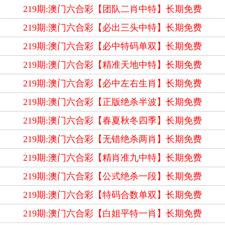
219期:澳门六合彩【团队二肖中特】长期免费
219期:澳门六合彩【必出三头中特】长期免费
219期:澳门六合彩【必中特码单双】长期免费
219期:澳门六合彩【精准天地中特】长期免费
219期:澳门六合彩【必中左右生肖】长期免费
219期:澳门六合彩【正版绝杀半波】长期免费
219期:澳门六合彩【春夏秋冬四季】长期免费
219期:澳门六合彩【无错绝杀两肖】长期免费
219期:澳门六合彩【精肖准九中特】长期免费
219期:澳门六合彩【公式绝杀一段】长期免费
219期:澳门六合彩【特码合数单双】长期免费
219期:澳门六合彩【白姐平特一肖】长期免费