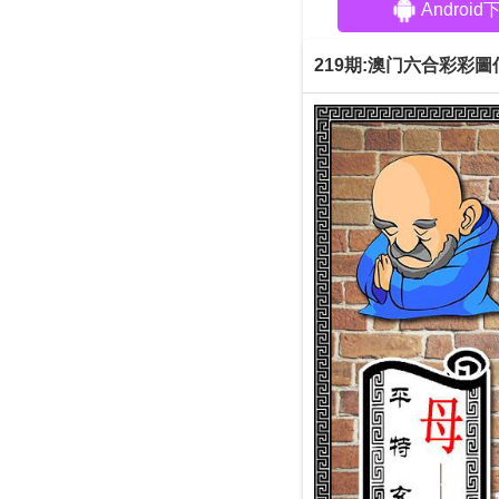
Android
219期:澳门六合彩彩