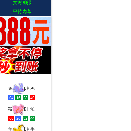
女财神报
平特内幕