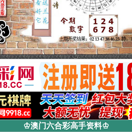
♔澳门六合彩高手资料♔