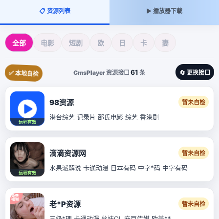
📋 资源列表
▶️ 播放器下载
全部
电影
短剧
欧
日
卡
妻
61
CmsPlayer 资源接口
条
🔄 更换接口
✅ 本地自检
98资源
暂未自检
港台综艺 记录片 邵氏电影 综艺 香港剧
远程有效
滴滴资源网
暂未自检
水果派解说 卡通动漫 日本有码 中字*码 中字有码
远程有效
老*P资源
暂未自检
三级*理 卡通动漫 丝袜OL 麻豆传媒 欧美**